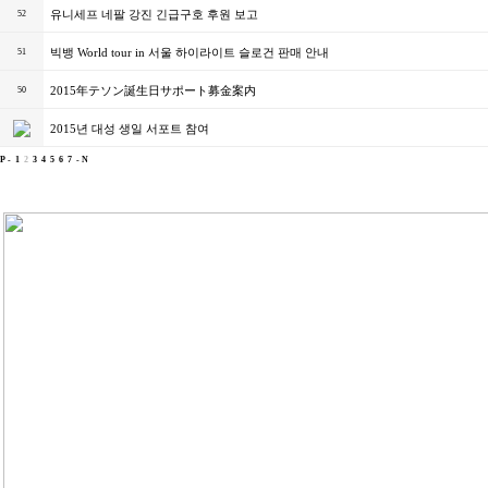
유니세프 네팔 강진 긴급구호 후원 보고
52
빅뱅 World tour in 서울 하이라이트 슬로건 판매 안내
51
2015年テソン誕生日サポート募金案内
50
2015년 대성 생일 서포트 참여
P -
1
2
3
4
5
6
7
- N