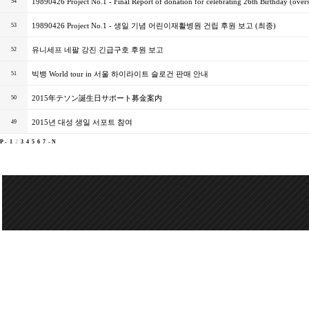
19890426 Project No.1 - Final Report of donation for celebrating 26th Birthday (over
54
19890426 Project No.1 - 생일 기념 어린이재활병원 건립 후원 보고 (최종)
53
유니세프 네팔 강진 긴급구호 후원 보고
52
빅뱅 World tour in 서울 하이라이트 슬로건 판매 안내
51
2015年テソン誕生日サポート募金案内
50
2015년 대성 생일 서포트 참여
49
P -
1
2
3
4
5
6
7
- N