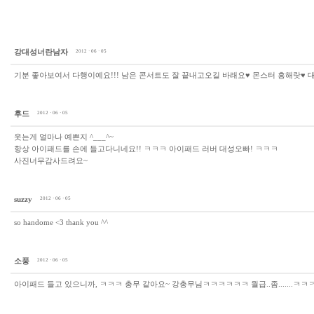
강대성너란남자
2012 · 06 · 05
기분 좋아보여서 다행이예요!!! 남은 콘서트도 잘 끝내고오길 바래요♥ 몬스터 흥해랏♥ 대
후드
2012 · 06 · 05
웃는게 얼마나 예쁜지 ^___^~
항상 아이패드를 손에 들고다니네요!! ㅋㅋㅋ 아이패드 러버 대성오빠! ㅋㅋㅋ
사진너무감사드려요~
suzzy
2012 · 06 · 05
so handome <3 thank you ^^
소풍
2012 · 06 · 05
아이패드 들고 있으니까, ㅋㅋㅋ 총무 같아요~ 강총무님ㅋㅋㅋㅋㅋㅋ 월급..좀.......ㅋㅋ