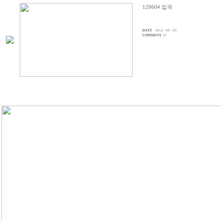
120604 입국
DATE
2012 · 06 · 05
COMMENT
12