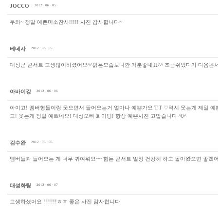
JOCCO
2012 · 06 · 05
우와~ 정말 예쁜미소찬사!!!!! 사진 감사합니다~
베네사
2012 · 06 · 05
대성군 콘서트 고생많이하셨어요^^밝은모습보니깐 기분좋내요^^ 조금쉬었다가 다음콘서
아바이강
2012 · 06 · 06
아이고! 멤버형들이랑 웃으면서 들어오는거 얼마나 예쁜가요 T.T ♡역시 웃는게 제일 
고! 웃는게 정말 예쁘네요! 대성오빠 화이팅! 항상 예쁜사진 고맙습니다 ^0^
김수완
2012 · 06 · 06
멤버들과 들어오는 게 너무 귀여워요~~ 힘든 콘서트 일정 건강히 하고 돌아왔으면 좋겠
대성화팅
2012 · 06 · 07
고생하셨어요 !!!!!!!ㅎㅎ 좋은 사진 감사합니다