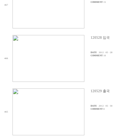
COMMENT
15
467
120528 입국
DATE
2012 · 05 · 28
COMMENT
10
466
120529 출국
DATE
2012 · 05 · 30
COMMENT
8
465