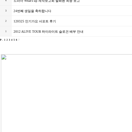
드라마 What's up 제작보고회 쌀화환 최종 보고
4
24번째 생일을 축하합니다
3
120325 인기가요 서포트 후기
2
2012 ALIVE TOUR 하이라이트 슬로건 배부 안내
1
P -
1
2
3
4
5
6
7