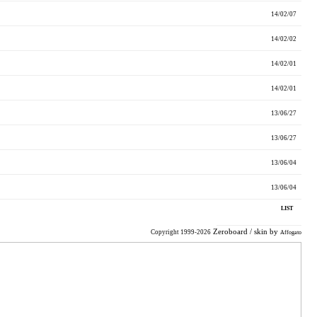
14/02/07
14/02/02
14/02/01
14/02/01
13/06/27
13/06/27
13/06/04
13/06/04
LIST
Zeroboard
/ skin by
Copyright 1999-2026
Affogato