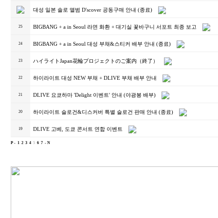
대성 일본 솔로 앨범 D'scover 공동구매 안내 (종료)
BIGBANG + a in Seoul 라면 화환 + 대기실 꽃바구니 서포트 최종 보고
25
BIGBANG + a in Seoul 대성 부채&스티커 배부 안내 (종료)
24
ハイライトJapan花輪プロジェクトのご案内（終了）
23
하이라이트 대성 NEW 부채 + DLIVE 부채 배부 안내
22
DLIVE 요쿄하마 'Delight 이벤트' 안내 (야광봉 배부)
21
하이라이트 슬로건&디스커버 특별 슬로건 판매 안내 (종료)
20
DLIVE 고베, 도쿄 콘서트 연합 이벤트
19
P -
1
2
3
4
5
6
7
- N