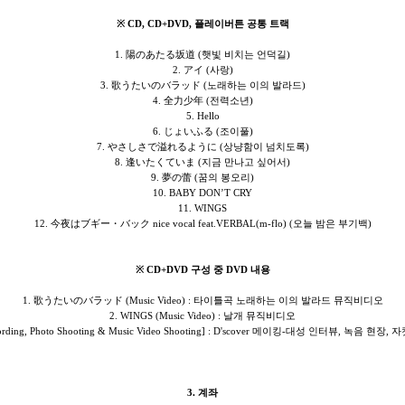
※ CD, CD+DVD, 플레이버튼 공통 트랙
1. 陽のあたる坂道 (햇빛 비치는 언덕길)
2. アイ (사랑)
3. 歌うたいのバラッド (노래하는 이의 발라드)
4. 全力少年 (전력소년)
5. Hello
6. じょいふる (조이풀)
7. やさしさで溢れるように (상냥함이 넘치도록)
8. 逢いたくていま (지금 만나고 싶어서)
9. 夢の蕾 (꿈의 봉오리)
10. BABY DON’T CRY
11. WINGS
12. 今夜はブギー・バック nice vocal feat.VERBAL(m-flo) (오늘 밤은 부기백)
※ CD+DVD 구성 중 DVD 내용
1. 歌うたいのバラッド (Music Video) : 타이틀곡 노래하는 이의 발라드 뮤직비디오
2. WINGS (Music Video) : 날개 뮤직비디오
ew, Recording, Photo Shooting & Music Video Shooting] : D'scover 메이킹-대성 인터뷰
3. 계좌