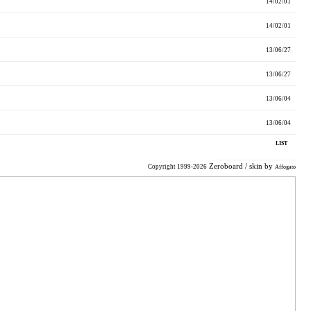
14/02/01
14/02/01
13/06/27
13/06/27
13/06/04
13/06/04
LIST
Zeroboard
/ skin by
Copyright 1999-2026
Affogato