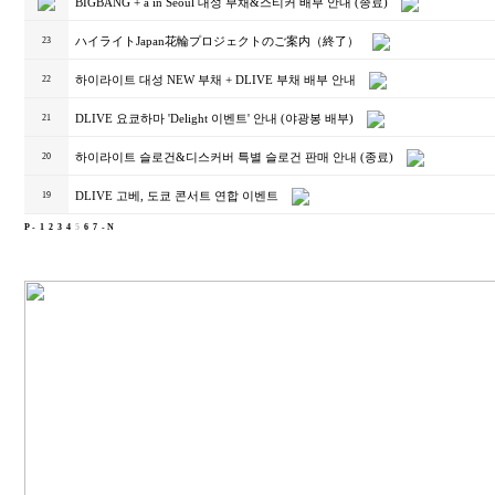
BIGBANG + a in Seoul 대성 부채&스티커 배부 안내 (종료)
ハイライトJapan花輪プロジェクトのご案内（終了）
23
하이라이트 대성 NEW 부채 + DLIVE 부채 배부 안내
22
DLIVE 요쿄하마 'Delight 이벤트' 안내 (야광봉 배부)
21
하이라이트 슬로건&디스커버 특별 슬로건 판매 안내 (종료)
20
DLIVE 고베, 도쿄 콘서트 연합 이벤트
19
P -
1
2
3
4
5
6
7
- N