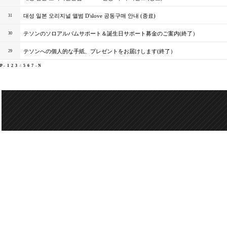
대성 일본 오리지널 앨범 D'slove 공동구매 안내 (종료)
31
テソンのソロアルバムサポート＆誕生日サポート募金のご案内(終了）
30
テソンへの個人的な手紙、プレゼントをお届けします(終了）
29
P -
1
2
3
4
5
6
7
- N