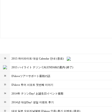
2015 하이라이트 대성 Calendar 안내 (종료)
38
2015 ハイライト テソン CALENDARの案内 (終了)
D'sloveツアーサポート最初の話
36
D'slove 투어 서포트 첫번째 이야기
35
2014年 テソンDay! お誕生日イベント後期
34
2014년 대성Day! 생일 이벤트 후기
33
대성 일본 오리지널앨범 D'slove 인증+후기 이벤트 (종료)
32