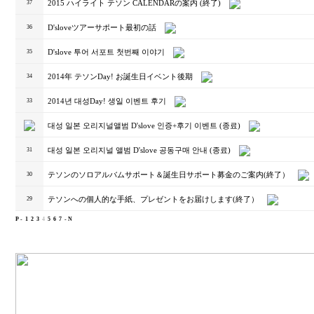
2015 ハイライト テソン CALENDARの案内 (終了)
37
D'sloveツアーサポート最初の話
36
D'slove 투어 서포트 첫번째 이야기
35
2014年 テソンDay! お誕生日イベント後期
34
2014년 대성Day! 생일 이벤트 후기
33
대성 일본 오리지널앨범 D'slove 인증+후기 이벤트 (종료)
대성 일본 오리지널 앨범 D'slove 공동구매 안내 (종료)
31
テソンのソロアルバムサポート＆誕生日サポート募金のご案内(終了）
30
テソンへの個人的な手紙、プレゼントをお届けします(終了）
29
P -
1
2
3
4
5
6
7
- N