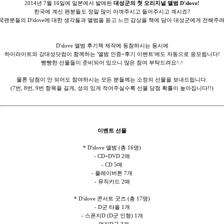
2014년 7월 16일에 일본에서 발매된
대성군의 첫 오리지널 앨범 D'slove!
한국에 계신 팬분들도 정말 많이 아껴주시고 들어주시고 계시죠?
국팬분들의 D'slove에 대한 생각들과 앨범을 듣고 느낀 감상을 책에 담아 대성군에게 전해주려
D'slove 앨범 후기책 제작에 동참하시는 동시에
하이라이트와 강대성닷컴이 함께하는 '앨범 인증+후기 이벤트'에도 자동으로 응모됩니다!
빵빵한 선물들이 준비되어 있으니 많은 참여 부탁드려요^.^
물론 당첨이 안 되어도 참여하시는 모든 분들께는 소정의 선물을 보내드립니다.
(7번, 8번, 9번 항목을 길게, 성의 있게 적어주실수록 선물 당첨 확률이 높아집니다!!)
----------------------------------------------------------------------------------------------------------------
이벤트 선물
* D'slove 앨범 (총 16명)
- CD+DVD 2매
- CD 5매
- 플레이버튼 7개
- 뮤직카드 2매
* D'slove 콘서트 굿즈 (총 17명)
- D군 타올 1개
- 스폰지D (D군 인형) 1개