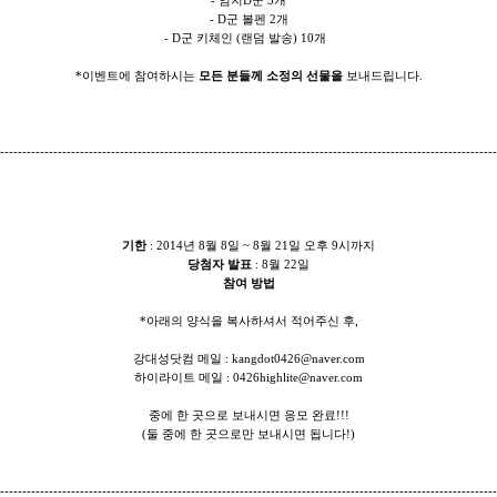
- 엄지D군 3개
- D군 볼펜 2개
- D군 키체인 (랜덤 발송) 10개
*이벤트에 참여하시는
모든 분들께 소정의 선물을
보내드립니다.
----------------------------------------------------------------------------------------------------------------
기한
: 2014년 8월 8일 ~ 8월 21일 오후 9시까지
당첨자 발표
: 8월 22일
참여 방법
*아래의 양식을 복사하셔서 적어주신 후,
강대성닷컴 메일 :
kangdot0426@naver.com
하이라이트 메일 :
0426highlite@naver.com
중에 한 곳으로 보내시면 응모 완료!!!
(둘 중에 한 곳으로만 보내시면 됩니다!)
----------------------------------------------------------------------------------------------------------------