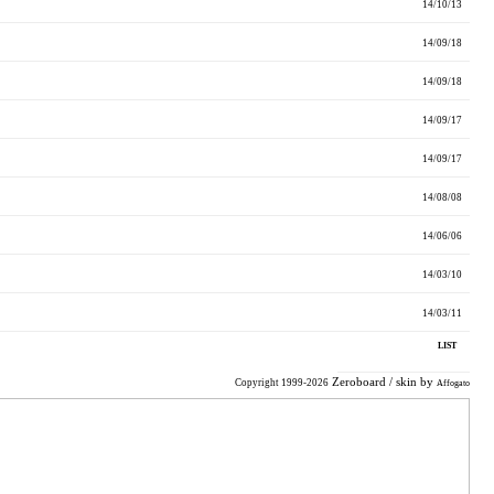
14/10/13
14/09/18
14/09/18
14/09/17
14/09/17
14/08/08
14/06/06
14/03/10
14/03/11
LIST
Zeroboard
/ skin by
Copyright 1999-2026
Affogato