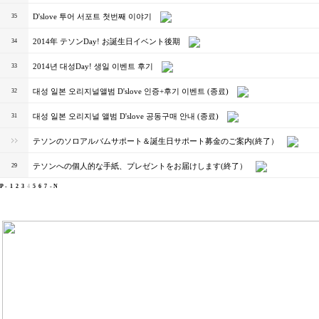
D'slove 투어 서포트 첫번째 이야기
35
2014年 テソンDay! お誕生日イベント後期
34
2014년 대성Day! 생일 이벤트 후기
33
대성 일본 오리지널앨범 D'slove 인증+후기 이벤트 (종료)
32
대성 일본 오리지널 앨범 D'slove 공동구매 안내 (종료)
31
テソンのソロアルバムサポート＆誕生日サポート募金のご案内(終了）
テソンへの個人的な手紙、プレゼントをお届けします(終了）
29
P -
1
2
3
4
5
6
7
- N