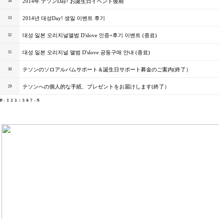
2014年 テソンDay! お誕生日イベント後期
34
2014년 대성Day! 생일 이벤트 후기
33
대성 일본 오리지널앨범 D'slove 인증+후기 이벤트 (종료)
32
대성 일본 오리지널 앨범 D'slove 공동구매 안내 (종료)
31
テソンのソロアルバムサポート＆誕生日サポート募金のご案内(終了）
30
テソンへの個人的な手紙、プレゼントをお届けします(終了）
29
P -
1
2
3
4
5
6
7
- N