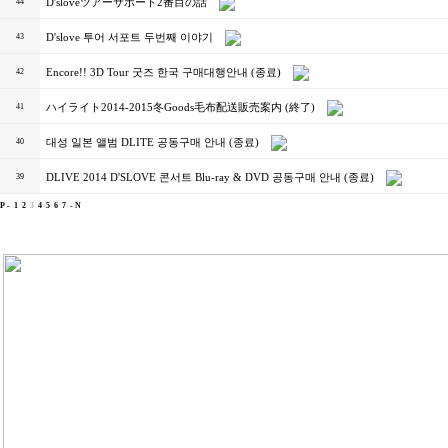
D'sloveツアーサポート2番目の話
44
D'slove 투어 서포트 두번째 이야기
43
Encore!! 3D Tour 굿즈 한국 구매대행안내 (종료)
42
ハイライト2014-2015冬Goods毛布配送販売案内 (終了)
41
대성 일본 앨범 DLITE 공동구매 안내 (종료)
40
DLIVE 2014 D'SLOVE 콘서트 Blu-ray & DVD 공동구매 안내 (종료)
39
P -
1
2
3
4
5
6
7
- N