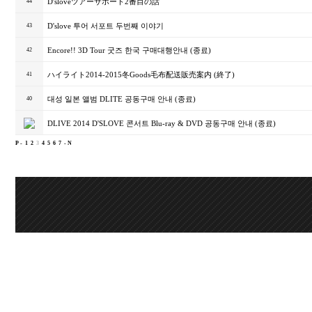
D'sloveツアーサポート2番目の話
44
D'slove 투어 서포트 두번째 이야기
43
Encore!! 3D Tour 굿즈 한국 구매대행안내 (종료)
42
ハイライト2014-2015冬Goods毛布配送販売案内 (終了)
41
대성 일본 앨범 DLITE 공동구매 안내 (종료)
40
DLIVE 2014 D'SLOVE 콘서트 Blu-ray & DVD 공동구매 안내 (종료)
P -
1
2
3
4
5
6
7
- N