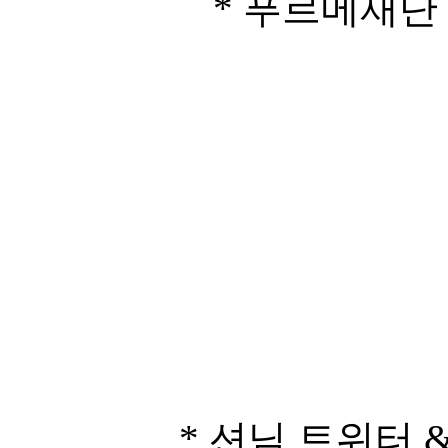
* 푸르메재단 트위터
* 션님 트위터 & 인