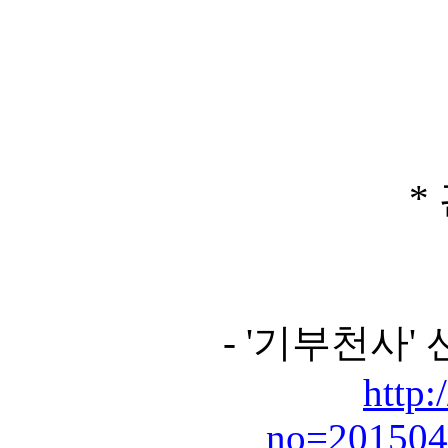
* 
- '기부천사'
http:
no=201504