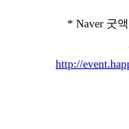
* Naver 굿액션
http://event.ha