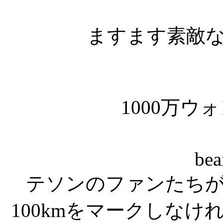
ますます素敵な
1000万ウォン
be
テソンのファンたちが
100kmをマークしな