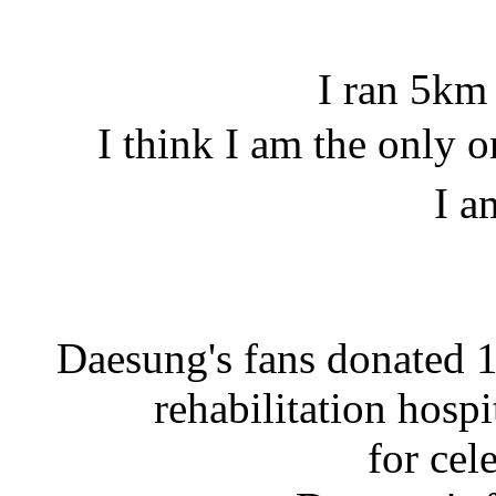
I ran 5km 
I think I am the only
I a
Daesung's fans donated 1
rehabilitation hos
for cel