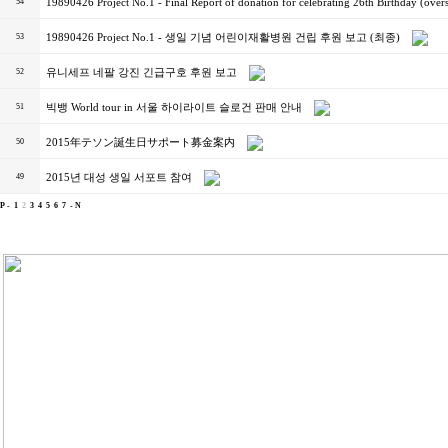
19890426 Project No.1 - Final Report of donation for celebrating 26th Birthday (over
54
19890426 Project No.1 - 생일 기념 어린이재활병원 건립 후원 보고 (최종)
53
유니세프 네팔 강진 긴급구호 후원 보고
52
빅뱅 World tour in 서울 하이라이트 슬로건 판매 안내
51
2015年テソン誕生日サポート募金案内
50
2015년 대성 생일 서포트 참여
49
P -
1
2
3
4
5
6
7
- N