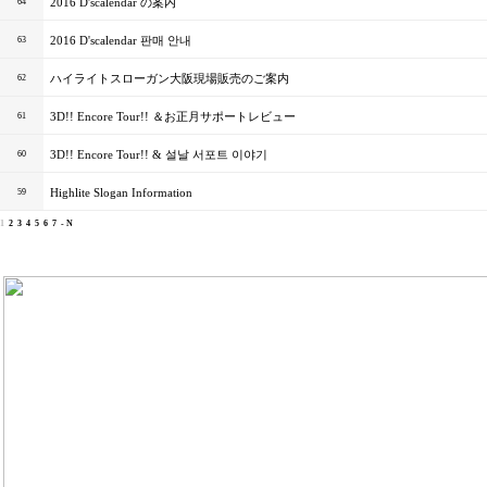
2016 D'scalendar の案内
64
2016 D'scalendar 판매 안내
63
ハイライトスローガン大阪現場販売のご案内
62
3D!! Encore Tour!! ＆お正月サポートレビュー
61
3D!! Encore Tour!! & 설날 서포트 이야기
60
Highlite Slogan Information
59
1
2
3
4
5
6
7
- N