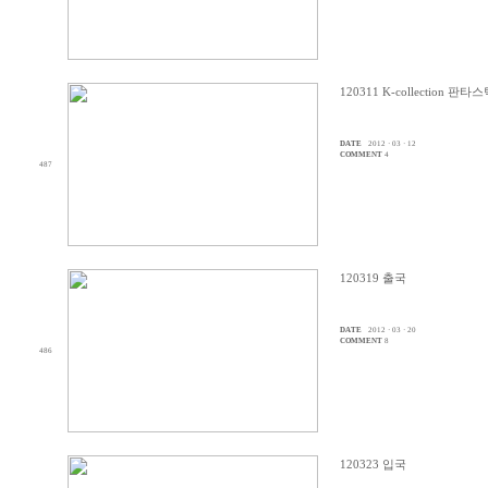
120311 K-collection 
DATE
2012 · 03 · 12
COMMENT
4
487
120319 출국
DATE
2012 · 03 · 20
COMMENT
8
486
120323 입국