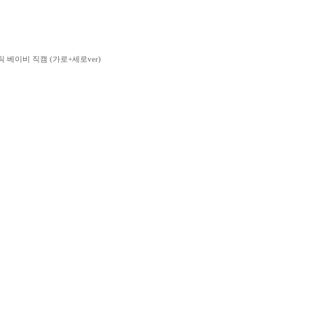
판타스틱 베이비 직캠 (가로+세로ver)