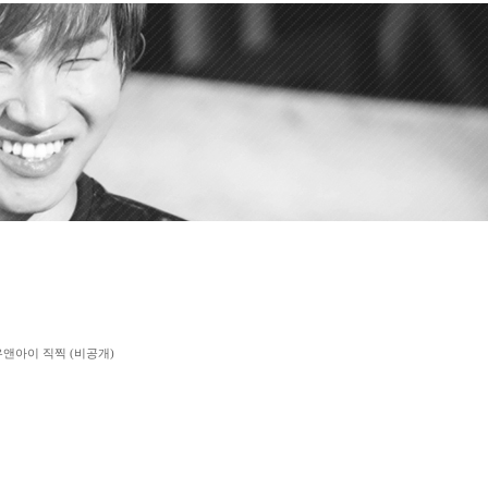
유앤아이 직찍 (비공개)