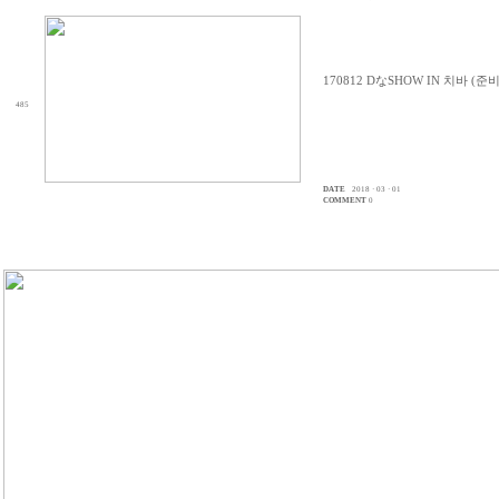
170812 DなSHOW IN 치바 (준
485
DATE
2018 · 03 · 01
COMMENT
0