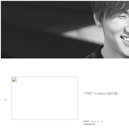
170827 a-nation (준비중)
491
DATE
2018 · 03 · 01
COMMENT
0