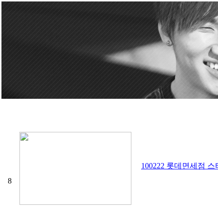
100222 롯데면세점 
8