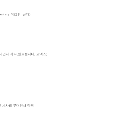
n't cry 직캠 (비공개)
무대인사 직찍(센트럴시티, 코엑스)
IP 시사회 무대인사 직찍