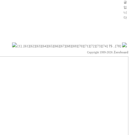
[1]
..
[61]
[62]
[63]
[64]
[65]
[66]
[67]
[68]
[69]
[70]
[71]
[72]
[73]
[74]
75
..
[78]
Zeroboard
Copyright 1999-2026