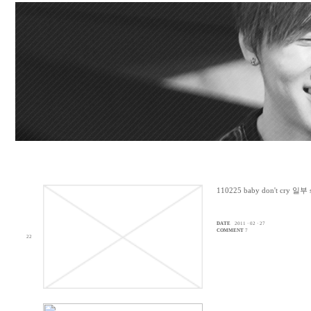
110225 baby don't cry 일부 
DATE
2011 · 02 · 27
COMMENT
7
22