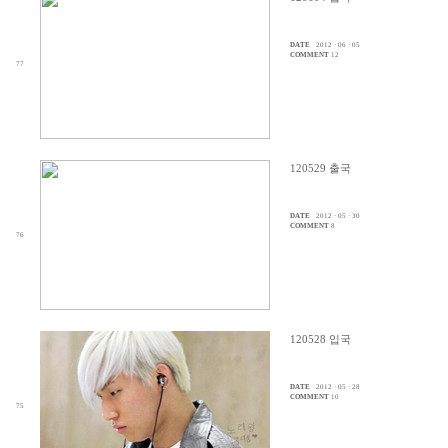
DATE
2012 · 06 · 05
COMMENT
12
77
120529 출국
DATE
2012 · 05 · 30
COMMENT
8
76
120528 입국
DATE
2012 · 05 · 28
COMMENT
10
75