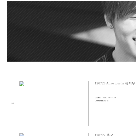
120728 Alive tour in 광
DATE
2012 · 07 · 29
COMMENT
11
92
120727 출국