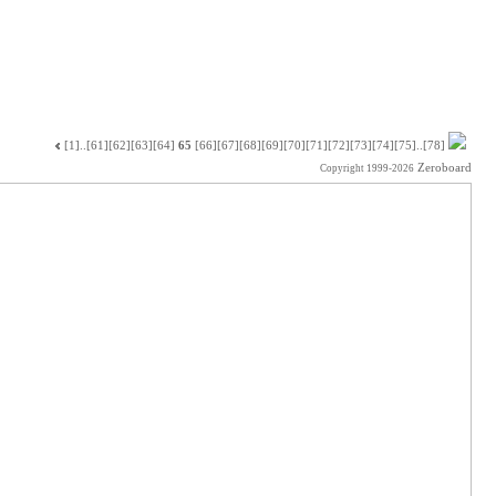
[1]
..
[61]
[62]
[63]
[64]
65
[66]
[67]
[68]
[69]
[70]
[71]
[72]
[73]
[74]
[75]
..
[78]
Zeroboard
Copyright 1999-2026