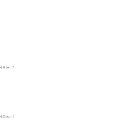
 part 2
 part 1