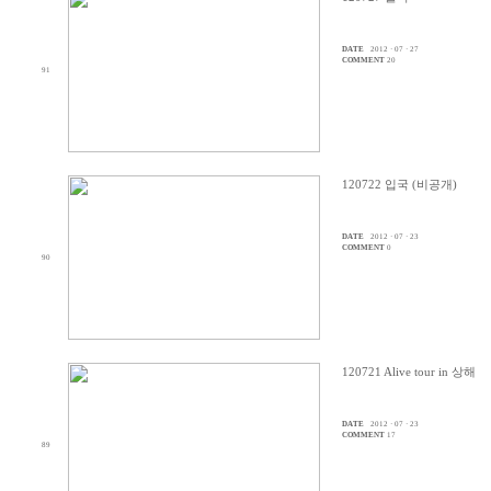
DATE
2012 · 07 · 27
COMMENT
20
91
120722 입국 (비공개)
DATE
2012 · 07 · 23
COMMENT
0
90
120721 Alive tour in 상해
DATE
2012 · 07 · 23
COMMENT
17
89