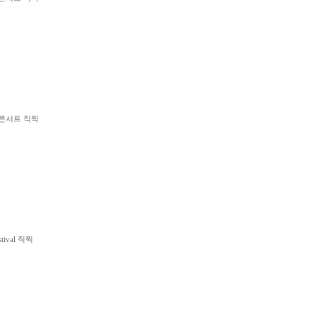
 콘서트 직찍
estival 직찍