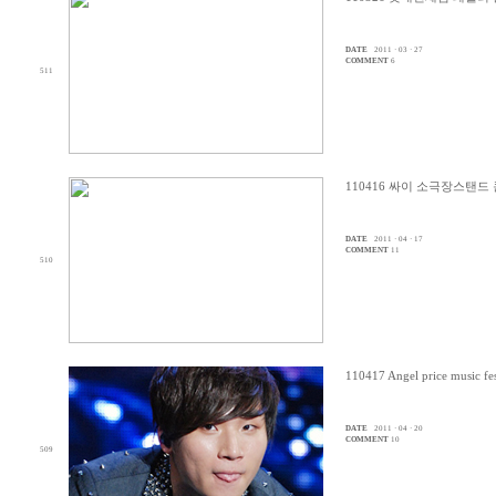
DATE
2011 · 03 · 27
COMMENT
6
511
110416 싸이 소극장스탠드
DATE
2011 · 04 · 17
COMMENT
11
510
110417 Angel price music f
DATE
2011 · 04 · 20
COMMENT
10
509