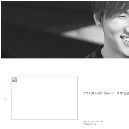
171118 LAST DANCE IN 후
512
DATE
2018 · 03 · 01
COMMENT
0