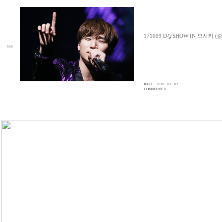
171009 DなSHOW IN 오사카 (
506
DATE
2018 · 03 · 02
COMMENT
0