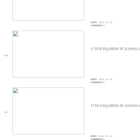
DATE
2018 · 03 · 01
COMMENT
0
171028 DなSHOW IN 요코하마
508
DATE
2018 · 03 · 01
COMMENT
0
171014 DなSHOW IN 사이타마
507
DATE
2018 · 03 · 01
COMMENT
0