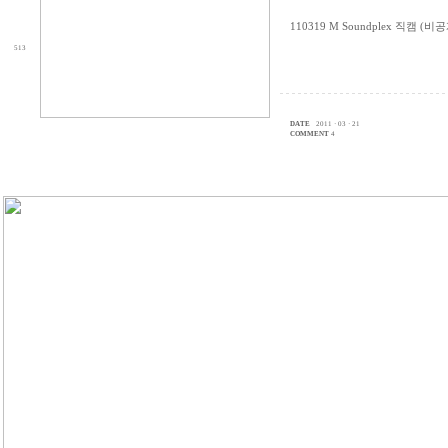
110319 M Soundplex 직캠 (비
513
DATE
2011 · 03 · 21
COMMENT
4