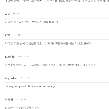
대성이 폰에 아직까지 도라에몽이...ㅋㅋㅋ붙어있었군욬ㅋㅋ대성이 취향은 참 진득하기도
라미
2011 · 04 · 12
머리가 흐트러진것도 멋있네요...어쩜좋아..ㅋ..
ZEB
2012 · 02 · 11
하이고 추운 날에 고생했겠어요.. :( 그래도 폭풍귀여움 발산하네요 귀여워!!
도라대성
2012 · 03 · 07
너무추워보인다ㅠㅠㅠ그래도기여운건추운거랑상관이없는가봅니다ㅎㅎㅎㅎ
Augustine
2012 · 12 · 06
the way he opened his mouth lol so cute ♥_♥
외계인
2012 · 12 · 26
인노와ㅜㅜㅜ안아주께ㅜㅜㅜ