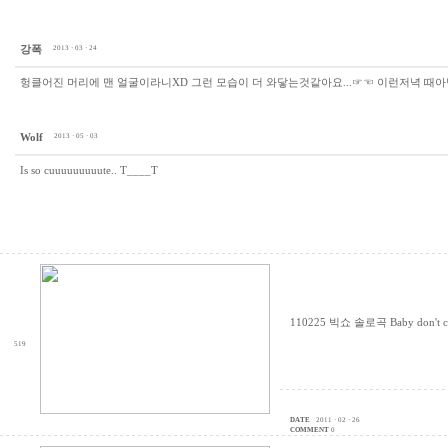
강폭
2013 · 03 · 24
헝클어진 머리에 맨 얼굴이라니XD 그런 모습이 더 와닿는것같아요...☞☜ 이런저녁 때아
Wolf
2013 · 05 · 03
Is so cuuuuuuuuute.. T____T
110225 빅쇼 솔로곡 Baby don't
519
DATE
2011 · 02 · 26
COMMENT
0