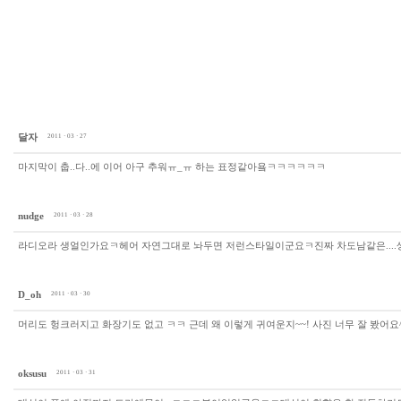
달자
2011 · 03 · 27
마지막이 춥..다..에 이어 아구 추워ㅠ_ㅠ 하는 표정같아욬ㅋㅋㅋㅋㅋㅋ
nudge
2011 · 03 · 28
라디오라 생얼인가요ㅋ헤어 자연그대로 놔두면 저런스타일이군요ㅋ진짜 차도남같은....생
D_oh
2011 · 03 · 30
머리도 헝크러지고 화장기도 없고 ㅋㅋ 근데 왜 이렇게 귀여운지~~! 사진 너무 잘 봤어요^
oksusu
2011 · 03 · 31