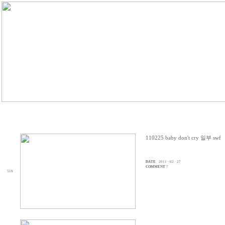
110225 baby don't cry 일부 swf
DATE
2011 · 02 · 27
COMMENT
7
519