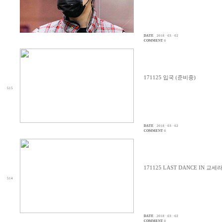
DATE
2018 · 03 · 02
COMMENT
0
171125 입국 (준비중)
515
DATE
2018 · 03 · 02
COMMENT
0
171125 LAST DANCE IN 교
514
DATE
2018 · 03 · 02
COMMENT
0