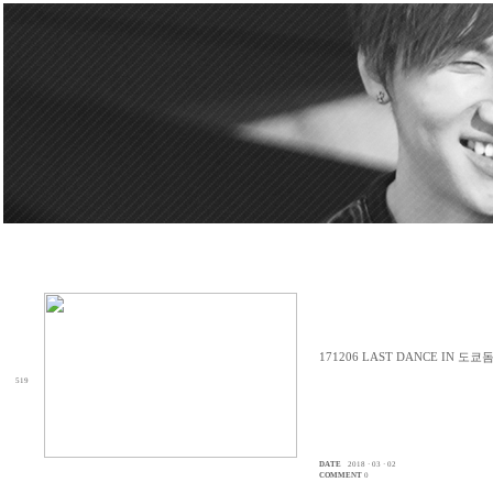
171206 LAST DANCE IN 도쿄
519
DATE
2018 · 03 · 02
COMMENT
0