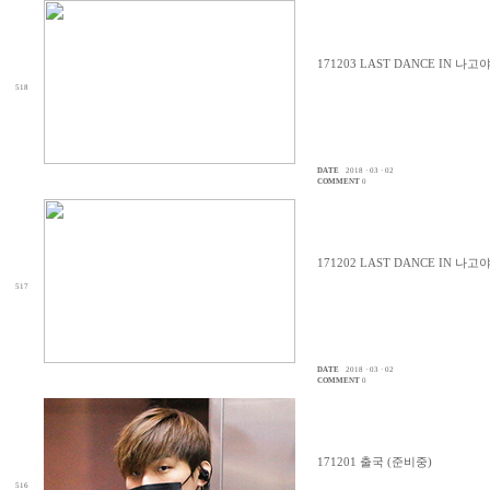
171203 LAST DANCE IN 나
518
DATE
2018 · 03 · 02
COMMENT
0
171202 LAST DANCE IN 나
517
DATE
2018 · 03 · 02
COMMENT
0
171201 출국 (준비중)
516