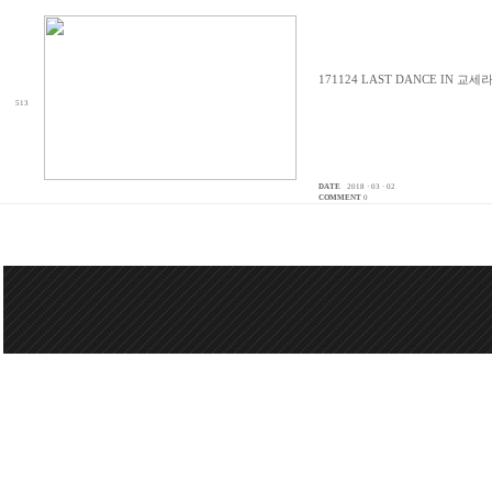
171124 LAST DANCE IN 교
513
DATE
2018 · 03 · 02
COMMENT
0