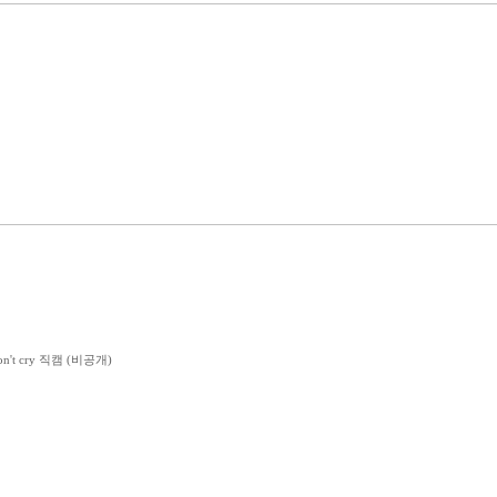
n't cry 직캠 (비공개)