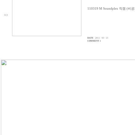
110319 M Soundplex 직캠 (비
513
DATE
2011 · 03 · 21
COMMENT
4