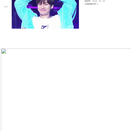
DATE
2018 · 03 · 02
COMMENT
0
513