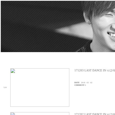
171203 LAST DANCE IN 나
DATE
2018 · 03 · 02
COMMENT
0
519
171202 LAST DANCE IN 나