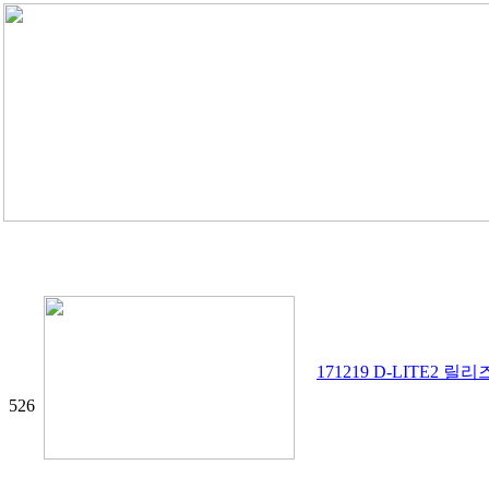
171219 D-LITE2 릴
526