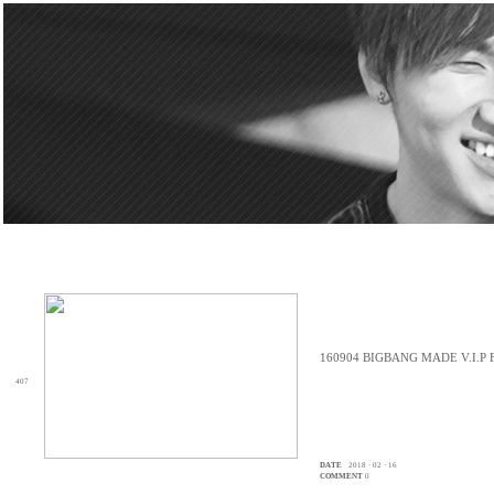
160904 BIGBANG MADE V.I.
407
DATE
2018 · 02 · 16
COMMENT
0