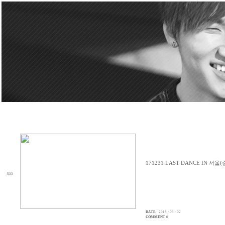
171231 LAST DANCE IN 서울
533
DATE
2018 · 03 · 02
COMMENT
0