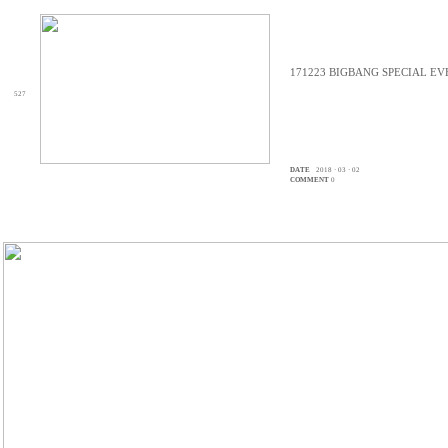
171223 BIGBANG SPECIAL 
527
DATE
2018 · 03 · 02
COMMENT
0