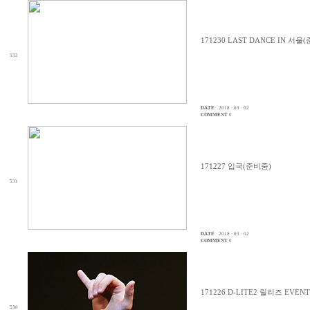
171230 LAST DANCE IN 서울
532
DATE
2018 · 03 · 02
COMMENT
0
171227 입국(준비중)
531
DATE
2018 · 03 · 02
COMMENT
0
171226 D-LITE2 릴리즈 EVE
530