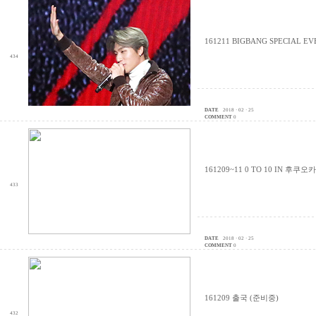
161211 BIGBANG SPECIAL 
434
DATE
2018 · 02 · 25
COMMENT
0
161209~11 0 TO 10 IN 후쿠
433
DATE
2018 · 02 · 25
COMMENT
0
161209 출국 (준비중)
432