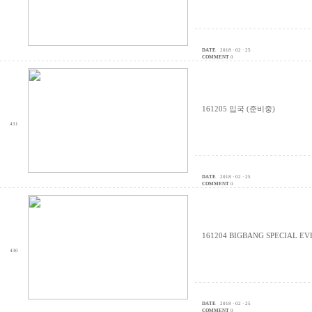
DATE
2018 · 02 · 25
COMMENT
0
161205 입국 (준비중)
431
DATE
2018 · 02 · 25
COMMENT
0
161204 BIGBANG SPECIAL 
430
DATE
2018 · 02 · 25
COMMENT
0