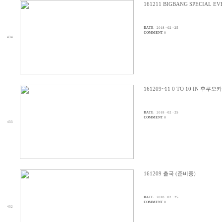
161211 BIGBANG SPECIAL 
DATE
2018 · 02 · 25
COMMENT
0
434
161209~11 0 TO 10 IN 후쿠
DATE
2018 · 02 · 25
COMMENT
0
433
161209 출국 (준비중)
DATE
2018 · 02 · 25
COMMENT
0
432