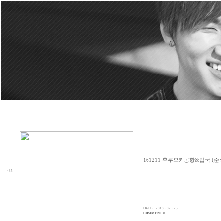
161211 후쿠오카공항&입국 (준
435
DATE
2018 · 02 · 25
COMMENT
0