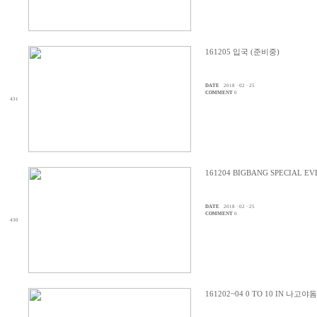
161205 입국 (준비중)
DATE
2018 · 02 · 25
COMMENT
0
431
161204 BIGBANG SPECIAL 
DATE
2018 · 02 · 25
COMMENT
0
430
161202~04 0 TO 10 IN 나고야