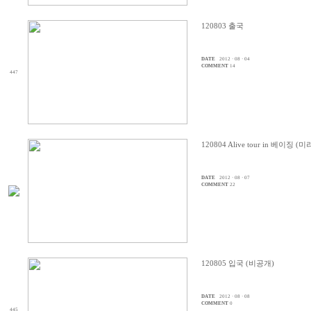
120803 출국
DATE
2012 · 08 · 04
COMMENT
14
447
120804 Alive tour in 베이징 (
DATE
2012 · 08 · 07
COMMENT
22
120805 입국 (비공개)
DATE
2012 · 08 · 08
COMMENT
0
445