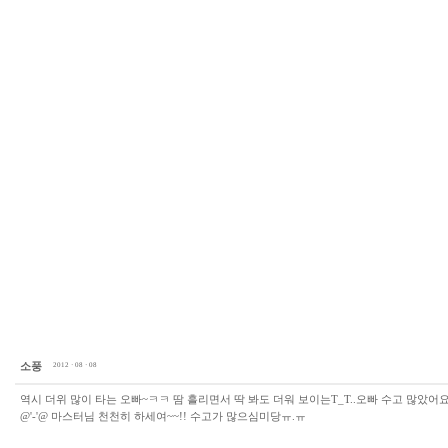
소풍
2012 · 08 · 08
역시 더위 많이 타는 오빠~ㅋㅋ 땀 흘리면서 딱 봐도 더워 보이는T_T..오빠 수고 많았어요
@'-'@ 마스터님 천천히 하세여~~!! 수고가 많으심미당ㅠ.ㅠ