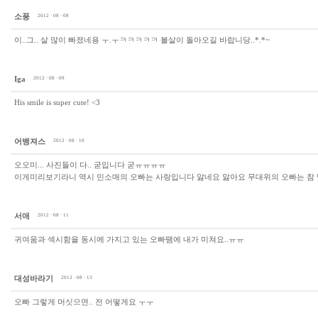
소풍
2012 · 08 · 08
이..그.. 살 많이 빠졌네용 ㅜ.ㅜㅋㅋㅋㅋㅋ 볼살이 돌아오길 바랍니당..*.*~
Iga
2012 · 08 · 09
His smile is super cute! <3
어뱅져스
2012 · 08 · 10
오오미... 사진들이 다.. 굳입니다 굳ㅠㅠㅠㅠ
이게미리보기라니 역시 민소매의 오빠는 사랑입니다 앓네요 앓아요 무대위의 오빠는 참
서애
2012 · 08 · 11
귀여움과 섹시함을 동시에 가지고 있는 오빠땜에 내가 미쳐요..ㅠㅠ
대성바라기
2012 · 08 · 13
오빠 그렇게 머싯으면.. 전 어떻게요 ㅜㅜ