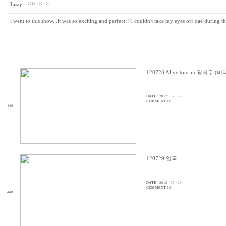
Luzy
2013 · 02 · 04
i went to this show...it was so exciting and perfect!!!i couldn't take my eyes off dae during t
120728 Alive tour in 광저우 (
DATE
2012 · 07 · 29
COMMENT
11
449
120729 입국
DATE
2012 · 07 · 29
COMMENT
19
448