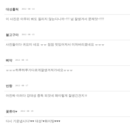
대성홀릭
2012 · 08 · 14
이 사진은 아무리 봐도 질리지 않는다니까~!!! 넘 잘생겨서 문제얏~!!!!
불고구마
2012 · 08 · 15
사진들이다 귀요미 네요 ㅠㅠ 점점 멋있어져서 미처버리겠네요 ㅠㅠㅠ
삐약
2012 · 08 · 15
ㅠㅠㅠ하루하루가다르게잘생겨져가네요ㅠㅠㅠ
반향
2012 · 08 · 17
아진짜 이러다 강대성 중독 되것네 왜이렇게 잘생긴건지ㅎ
꽃류아♥
2012 · 08 · 19
다시 기운냅시다!♥♥ 대성!♥화이팅♥♥♥