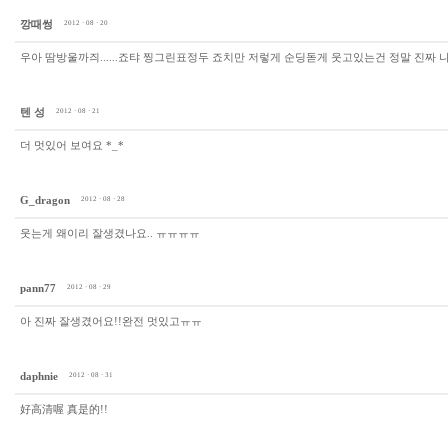
깡때썽
2012 · 08 · 20
우아 땀방울까즤......죠탸 찡그린표정두 죠치만 저렇게 순딩돋게 웃고있는건 정말 진짜 나
텐 성
2012 · 08 · 21
더 멋있어 보여요 *_*
G_dragon
2012 · 08 · 28
웃는게 왜이리 잘생겼나요.. ㅠㅠㅠㅠ
pann77
2012 · 08 · 29
아 진짜 잘생겼어요!!완전 멋있고ㅠㅠ
daphnie
2012 · 08 · 31
好高清喔 真是的!!