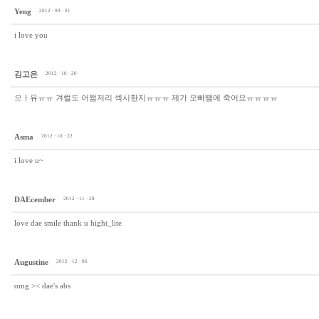
Yeng
2012 · 09 · 01
i love you
김고은
2012 · 10 · 20
으ㅏ유ㅠㅠ 겨럴도 어쩜저리 섹시한지ㅠㅠㅠ 제가 오빠땜에 죽어요ㅠㅠㅠㅠ
Asma
2012 · 10 · 22
i love u~
DAEcember
2012 · 11 · 28
love dae smile thank u hight_lite
Augustine
2012 · 12 · 06
omg >< dae's abs