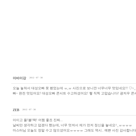
아바이강
2012 · 07 · 30
오늘 놓쳐서 대성오빠 못 봤었는데 ㅠ,ㅠ 사진으로 보니깐 너무너무 멋있네요!! ♡>_
빠~ 완전 멋있어요! 대성오빠 콘서트 수고하셨어요! 헿 직찍 고맙습니다! 광저우 콘서
ZEB
2012 · 07 · 30
아이고 올!블!랙! 어쩜 좋죠 진짜...
날씨만 생각하고 덥겠다 했는데, 너무 멋져서 제가 먼저 정신을 놓네요^_ㅠㅠㅠㅠ
마스터님 오늘도 정말 수고 많으셨어요ㅠㅠㅠㅠ 그래도 역시.. 예쁜 사진 감사합니다