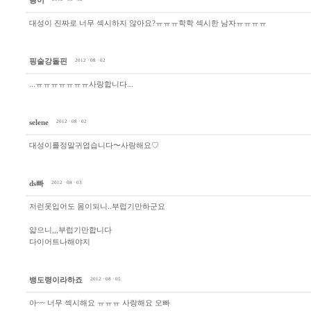
굉이
대성이 진짜로 너무 섹시하지 않아요?ㅠㅠㅠ학학 섹시한 남자ㅠㅠㅠㅠ
핑술강돌핀
2012 · 08 · 02
...ㅠㅠㅠㅠㅠㅠㅠ사랑합니다...
selene
2012 · 08 · 02
대성이를정말귀엽습니다〜사랑해요♡
ds빠
2012 · 08 · 03
저런옷입어도 몸이되니..부럽기만하군요
얇으니,,,부럽기만합니다
다이어트나해야지
뱅도령이라하죠
2012 · 08 · 05
아~~ 너무 섹시해요 ㅠㅠㅠ 사랑해요 오빠