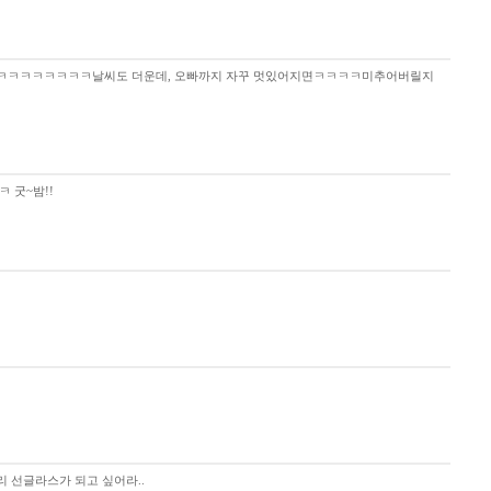
이러지마세요...ㅋㅋㅋㅋㅋㅋㅋㅋㅋ날씨도 더운데, 오빠까지 자꾸 멋있어지면ㅋㅋㅋㅋ미추어버릴지
ㅋ 굿~밤!!
리 선글라스가 되고 싶어라..