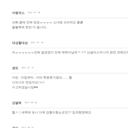
어뱅져스
2012 · 07 · 30
오빠 몸매 진짜 엉엉ㅠㅠㅠㅠ 소녀팬 쓰러져요 흙흙
올블랙에 한번 더 웁니다..
대성할대성
2012 · 07 · 30
아ㅠㅠㅠㅠㅠㅠ진짜 잘생겼다 진짜 매력이넘쳐ㅋㅋ!! 선글라스끼니까 완전 연예인
섕또
2012 · 07 · 31
이런...아침부터...이따 학원못가겠네........헿
너므너므 멋있어요//ㅂ//
수고하셨습니당♥♥
강벌떡
2012 · 08 · 02
헐ㅇㅣ새벽에 보니 더욱 감흥이돋는군요!!! 입국환영해요
2012 · 08 · 02