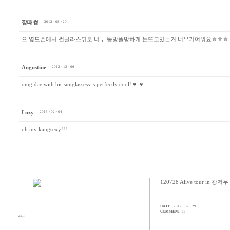
깡때썽
2012 · 08 · 20
으 옆모슨에서 썬글라스뒤로 너무 똘망똘망하게 눈뜨고있는거 너무기여워요ㅎㅎㅎ 
Augustine
2012 · 12 · 06
omg dae with his sunglassess is perfectly cool! ♥_♥
Luzy
2013 · 02 · 04
oh my kangsexy!!!
120728 Alive tour in 광
DATE
2012 · 07 · 29
COMMENT
11
449