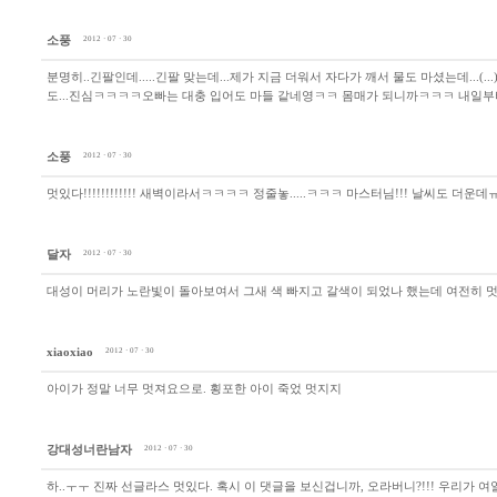
소풍
2012 · 07 · 30
분명히..긴팔인데.....긴팔 맞는데...제가 지금 더워서 자다가 깨서 물도 마셨는데...
도...진심ㅋㅋㅋㅋ오빠는 대충 입어도 마들 같네영ㅋㅋ 몸매가 되니까ㅋㅋㅋ 내일부터
소풍
2012 · 07 · 30
멋있다!!!!!!!!!!!! 새벽이라서ㅋㅋㅋㅋ 정줄놓.....ㅋㅋㅋ 마스터님!!! 날씨도
달자
2012 · 07 · 30
대성이 머리가 노란빛이 돌아보여서 그새 색 빠지고 갈색이 되었나 했는데 여전히 멋
xiaoxiao
2012 · 07 · 30
아이가 정말 너무 멋져요으로. 횡포한 아이 죽었 멋지지
강대성너란남자
2012 · 07 · 30
하..ㅜㅜ 진짜 선글라스 멋있다. 혹시 이 댓글을 보신겁니까, 오라버니?!!! 우리가 