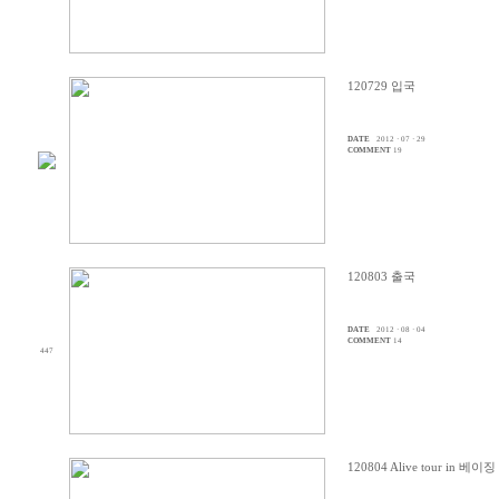
120729 입국
DATE
2012 · 07 · 29
COMMENT
19
120803 출국
DATE
2012 · 08 · 04
COMMENT
14
447
120804 Alive tour in 베