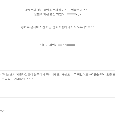
광저우의 멋진 공연을 무사히 마치고 입국했네요 ^_^
올블랙 패션 완전 멋있다!!!!!!!!!!!♥_♥
광저우 콘서트 사진도 곧 업로드 할테니 기다려주세요!! ^.^
대성이 화이팅!!!! ^.^!!!!!!!!!
<♡대성오빠 피곤하실텐데 한국에서 푹~ 쉬세요! 패션도 너무 멋있어요 ^0^ 올블랙bb 요즘 
트 직찍도 기대할게요 *_*!
^_♥