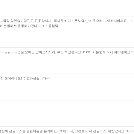
(...)...할말 잃었슴미당T_T_T_T 강섹시! 섹시한 바디 + 무노출>_<b!!! 오빠.....
 분발해서 운동해야겠다....ㅋㅋ 올블랙
 더운데ㅠㅠㅠㅠㅠㅠ멋진 오빠님 담아오시느라, 수고 하셨슴니당~♥.♥!!! 기분좋게 다시 자야겠어요ㅋ
진 회색이네요! 수고하셨습니다^.^
여얼씸히 선글라스를 원한다는걸 본거예요?!?! 아아니, 그것보다 저 선글라스. 복받았네요. 차라