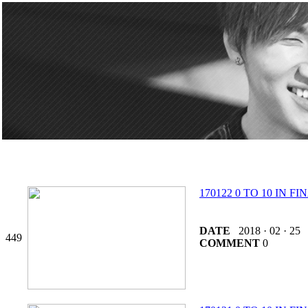
170122 0 TO 10 IN 
DATE
2018 · 02 · 25
449
COMMENT
0