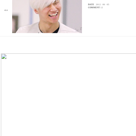
DATE
2012 · 06 · 05
COMMENT
12
464