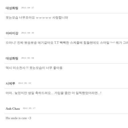
대성화팅
2012 · 04 · 27
웃는모습 너무조아요 ㅠㅠㅠㅠㅠ 사랑합니돠
아바이강
2012 · 04 · 30
으아니! 진짜 뽀송뽀송 애기같아요 T.T 빽빽한 스케줄에 힘들텐데도 스마일 ^~^ 뭐가
대성화팅
2012 · 05 · 04
역시 미소천사 !! 웃는모습이 너무 좋아용
시에루
2012 · 05 · 10
아아.. 늦었지만 생일 축하드려요... 가입을 좀만 더 일찍했었더라면...!
Anh Chau
2012 · 05 · 17
His smile is cute <3