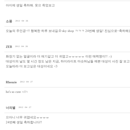
아이에 생일 축하해. 웃으 죽었보고
소풍
2012 · 04 · 26
오늘의 주인공~!! 행복한 하루 보내길:D sky shop ㅋㅋㅋ 24번째 생일! 진심으로~축하해요
ZEB
2012 · 04 · 26
화장기 없는 얼굴이라 더 애기같고 더 귀엽고ㅠㅠㅠㅠㅠ 이런 매력쟁이!! :-)
대성이의 날도 몇 시간 정도 남은 지금, 하이라이트 마슷허님들 예쁜 대성이 사진 잘 보고
오늘따라 더 보고싶은 대성이네요 <3
Rhenzie
2012 · 04 · 27
he's so cute >///<
너의별
2012 · 04 · 27
으아니 너무 귀엽네요ㅠㅠㅠㅠ
24번째 생일 축하합니다!!