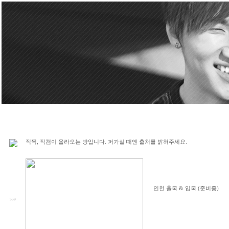
직찍, 직캠이 올라오는 방입니다. 퍼가실 때엔 출처를 밝혀주세요.
인천 출국 & 입국 (준비중)
539