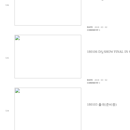
536
DATE
2018 · 03 · 02
COMMENT
0
180106 DなSHOW FINAL I
535
DATE
2018 · 03 · 02
COMMENT
0
180103 출국(준비중)
534