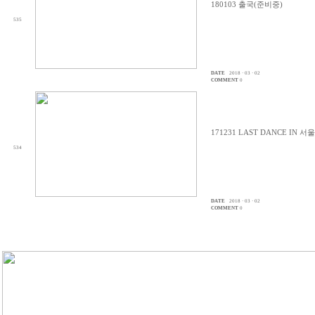
180103 출국(준비중)
535
DATE
2018 · 03 · 02
COMMENT
0
171231 LAST DANCE IN 
534
DATE
2018 · 03 · 02
COMMENT
0