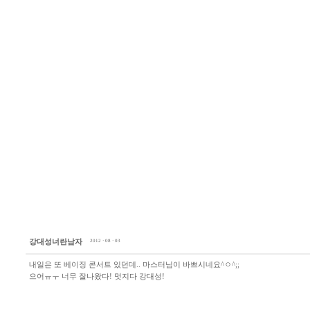
강대성너란남자
2012 · 08 · 03
내일은 또 베이징 콘서트 있던데.. 마스터님이 바쁘시네요^ㅇ^;;
으어ㅠㅜ 너무 잘나왔다! 멋지다 강대성!