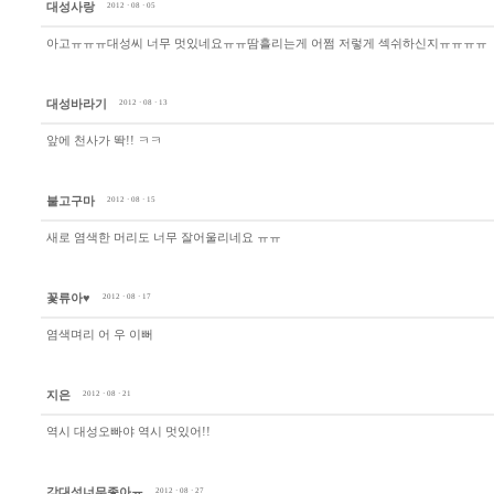
대성사랑
2012 · 08 · 05
아고ㅠㅠㅠ대성씨 너무 멋있네요ㅠㅠ땀흘리는게 어쩜 저렇게 섹쉬하신지ㅠㅠㅠㅠ
대성바라기
2012 · 08 · 13
앞에 천사가 똭!! ㅋㅋ
불고구마
2012 · 08 · 15
새로 염색한 머리도 너무 잘어울리네요 ㅠㅠ
꽃류아♥
2012 · 08 · 17
염색며리 어 우 이뻐
지은
2012 · 08 · 21
역시 대성오빠야 역시 멋있어!!
강대성너무좋아ㅠ
2012 · 08 · 27