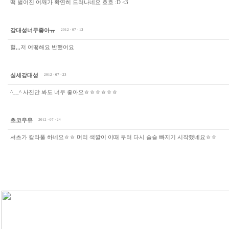
떡 벌어진 어깨가 확연히 드러나네요 흐흐 :D <3
강대성너무좋아ㅠ
2012 · 07 · 13
헐,,,저 어떻해요 반했어요
실세강대성
2012 · 07 · 23
^__^ 사진만 봐도 너무 좋아요ㅎㅎㅎㅎㅎㅎ
초코우유
2012 · 07 · 24
셔츠가 칼라풀 하네요ㅎㅎ 머리 색깔이 이때 부터 다시 슬슬 빠지기 시작했네요ㅎㅎ