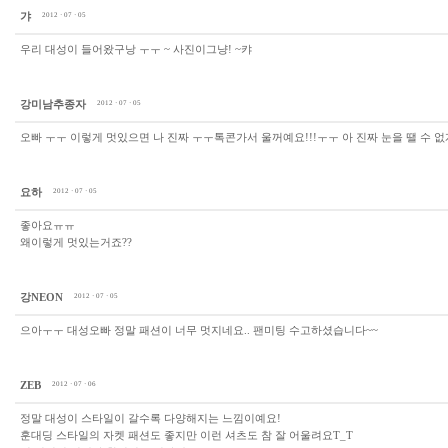
갸
2012 · 07 · 05
우리 대성이 들어왔구낭 ㅜㅜ ~ 사진이그냥! ~캬
강미남추종자
2012 · 07 · 05
오빠 ㅜㅜ 이렇게 멋있으면 나 진짜 ㅜㅜ톡콘가서 울꺼예요!!!ㅜㅜ 아 진짜 눈을 땔 수 없게
요하
2012 · 07 · 05
좋아요ㅠㅠ
왜이렇게 멋있는거죠??
강NEON
2012 · 07 · 05
으아ㅜㅜ 대성오빠 정말 패션이 너무 멋지네요.. 팬미팅 수고하셨습니다~~
ZEB
2012 · 07 · 06
정말 대성이 스타일이 갈수록 다양해지는 느낌이예요!
훈대딩 스타일의 자켓 패션도 좋지만 이런 셔츠도 참 잘 어울려요T_T