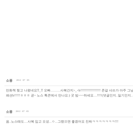
소풍
2012 · 07 · 05
만화책 찢고 나왔네요T_T 오빠...........사복간지>_<b!!!!!!!!!!!!!!!!! 존갈 샤쓰
패션b!!!!!ㅎㅎㅎ 곧~ 노스 톡콘에서 만나요:) 굿 빔~~~하세요....!!!!(댓글인지..일기인지.
소풍
2012 · 07 · 05
음..노스때도....사복 입고 오셨...ㅇ...그랬으면 좋겠어요 진짜ㅋㅋㅋㅋㅋㅋㅋ!!!