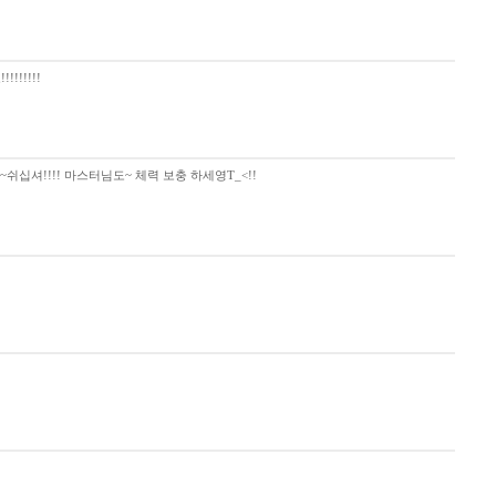
!!!!!
십셔!!!! 마스터님도~ 체력 보충 하세영T_<!!