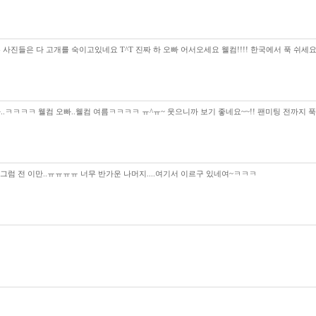
다른 사진들은 다 고개를 숙이고있네요 T^T 진짜 하 오빠 어서오세요 웰컴!!!! 한국에서 푹 쉬세요!!!!
ㅋㅋㅋ 웰컴 오빠..웰컴 여름ㅋㅋㅋㅋ ㅠ^ㅠ~ 웃으니까 보기 좋네요~~!! 팬미팅 전까지 푹~쉬
셔!!! 그럼 전 이만..ㅠㅠㅠㅠ 너무 반가운 나머지....여기서 이르구 있네여~ㅋㅋㅋ