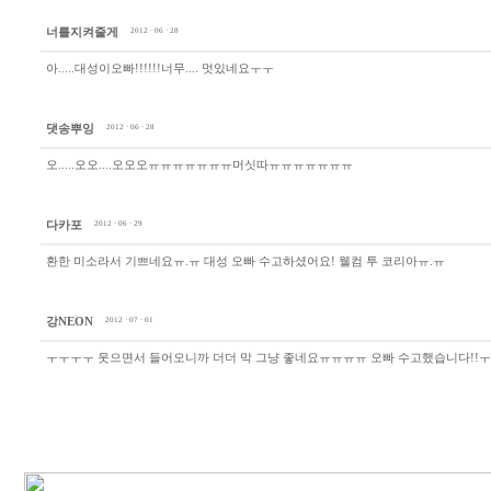
너를지켜줄게
2012 · 06 · 28
아.....대성이오빠!!!!!!너무.... 멋있네요ㅜㅜ
댓송뿌잉
2012 · 06 · 28
오.....오오....오오오ㅠㅠㅠㅠㅠㅠㅠ머싯따ㅠㅠㅠㅠㅠㅠㅠ
다카포
2012 · 06 · 29
환한 미소라서 기쁘네요ㅠ.ㅠ 대성 오빠 수고하셨어요! 웰컴 투 코리아ㅠ.ㅠ
강NEON
2012 · 07 · 01
ㅜㅜㅜㅜ 웃으면서 들어오니까 더더 막 그냥 좋네요ㅠㅠㅠㅠ 오빠 수고했습니다!!ㅜ