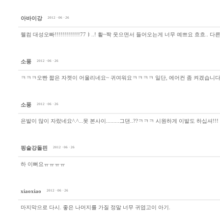
아바이강
2012 · 06 · 26
웰컴 대성오빠!!!!!!!!!!!!!77ㅑ..! 활~짝 웃으면서 들어오는게 너무 예쁘요 흐흐.. 
소풍
2012 · 06 · 26
ㅋㅋㅋ오빤 짧은 자켓이 어울리네요~ 귀여워요ㅋㅋㅋㅋ 일단, 에어컨 좀 켜겠습니다..ㅋ
소풍
2012 · 06 · 26
은발이 많이 자랐네요^.^...못 본사이.........그댄..??ㅋㅋㅋ 시원하게 이발도 하십
핑술강돌핀
2012 · 06 · 26
하 이뻐요ㅠㅠㅠㅠ
xiaoxiao
2012 · 06 · 26
마지막으로 다시. 좋은 나머지를 가질 정말 너무 귀엽고이 아기.