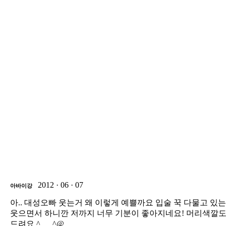
2012 · 06 · 07
아바이강
아.. 대성오빠 웃는거 왜 이렇게 예쁠까요 입술 꾹 다물고 있
웃으면서 하니깐 저까지 너무 기분이 좋아지네요! 머리색깔도 왜
드려요 ^___^@