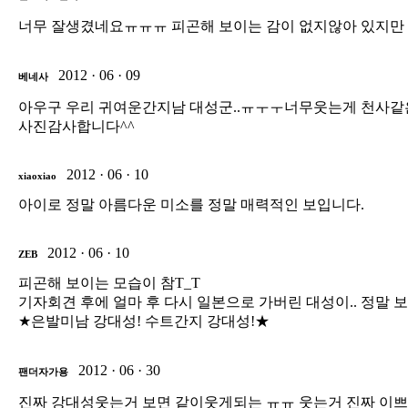
너무 잘생겼네요ㅠㅠㅠ 피곤해 보이는 감이 없지않아 있지만 그래
2012 · 06 · 09
베네사
아우구 우리 귀여운간지남 대성군..ㅠㅜㅜ너무웃는게 천사같
사진감사합니다^^
2012 · 06 · 10
xiaoxiao
아이로 정말 아름다운 미소를 정말 매력적인 보입니다.
2012 · 06 · 10
ZEB
피곤해 보이는 모습이 참T_T
기자회견 후에 얼마 후 다시 일본으로 가버린 대성이.. 정말 
★은발미남 강대성! 수트간지 강대성!★
2012 · 06 · 30
팬더자가용
진짜 강대성웃는거 보면 같이웃게되는 ㅠㅠ 웃는거 진짜 이쁘다