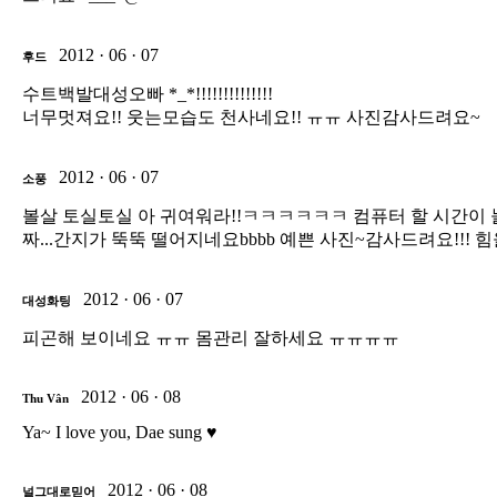
2012 · 06 · 07
후드
수트백발대성오빠 *_*!!!!!!!!!!!!!!
너무멋져요!! 웃는모습도 천사네요!! ㅠㅠ 사진감사드려요~
2012 · 06 · 07
소풍
볼살 토실토실 아 귀여워라!!ㅋㅋㅋㅋㅋㅋ 컴퓨터 할 시간이 늘 새벽이
짜...간지가 뚝뚝 떨어지네요bbbb 예쁜 사진~감사드려요!!! 힘
2012 · 06 · 07
대성화팅
피곤해 보이네요 ㅠㅠ 몸관리 잘하세요 ㅠㅠㅠㅠ
2012 · 06 · 08
Thu Vân
Ya~ I love you, Dae sung ♥
2012 · 06 · 08
널그대로믿어