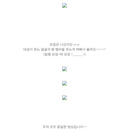
초점은 나갔지만 ㅠㅠ
대성이 웃는 얼굴과 뱅 멤버들 웃는게 예뻐서 올려요~~~ ^.^
(탑형 표정=제 표정 ^______^)
두개 모두 동일한 영상입니다~~