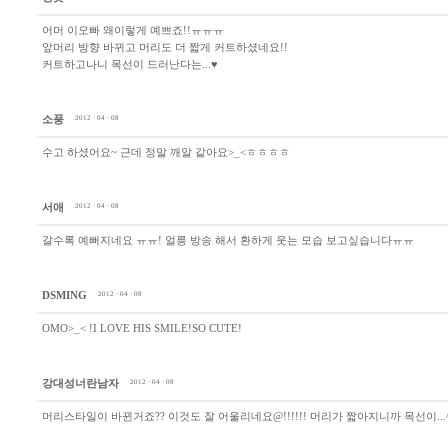
어머 이오빠 왜이렇게 예쁘죠!!ㅠㅠㅠ
앞머리 방향 바뀌고 머리도 더 짧게 커트하셨네요!!
커트하고나니 목선이 드러난다는...♥
소풍
2012 · 04 · 08
수고 하셨어요~ 근데 정말 깨알 같아요>_<ㅎㅎㅎㅎ
서애
2012 · 04 · 08
갈수록 예뻐지네요 ㅠㅠ! 얼릉 방송 해서 환하게 웃는 모습 보고싶습니다ㅠㅠ
DSMING
2012 · 04 · 08
OMO>_< !I LOVE HIS SMILE!SO CUTE!
강대성너란남자
2012 · 04 · 08
머리스타일이 바뀐거죠?? 이것도 잘 어울리네요@!!!!!! 머리가 짧아지니까 목선이...^