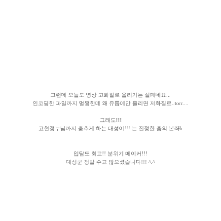
그런데 오늘도 영상 고화질로 올리기는 실패네요...
인코딩한 파일까지 멀쩡한데 왜 유툽에만 올리면 저화질로..torr....
그래도!!!
고현정누님까지 춤추게 하는 대성이!!! 는 진정한 춤의 본좌b
입담도 최고!! 분위기 메이커!!!
대성군 정말 수고 많으셨습니다!!! ^.^