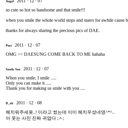
2011 · 12 · 07
Angel
so cute so hot so handsome and that smile!!!
when you smile the whole world stops and stares for awhile caus
thanks for always sharing the precious pics of DAE.
2011 · 12 · 07
Puri
OMG >< DAESUNG COME BACK TO ME hahaha
2011 · 12 · 07
Sandy San
When you smile, I smile .....
Only you can make it .....
Thank you for making us smile with you ....
2011 · 12 · 08
D_oh
헤치워주세욧..! 이라고 썼는데 이미 헤치우셨네영^*^..
아 웃는 사진 진짜 귀엽다 ;ㅅ;