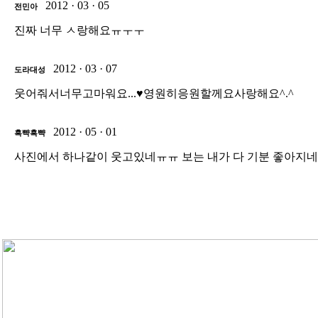
2012 · 03 · 05
전민아
진짜 너무 ㅅ랑해요ㅠㅜㅜ
2012 · 03 · 07
도라대성
웃어줘서너무고마워요...♥영원히응원할께요사랑해요^.^
2012 · 05 · 01
흑뺙흑뺙
사진에서 하나같이 웃고있네ㅠㅠ 보는 내가 다 기분 좋아지