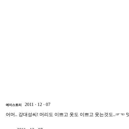
2011 · 12 · 07
에이스토리
어머.. 강대성씨! 머리도 이쁘고 옷도 이쁘고 웃는것도..☞☜