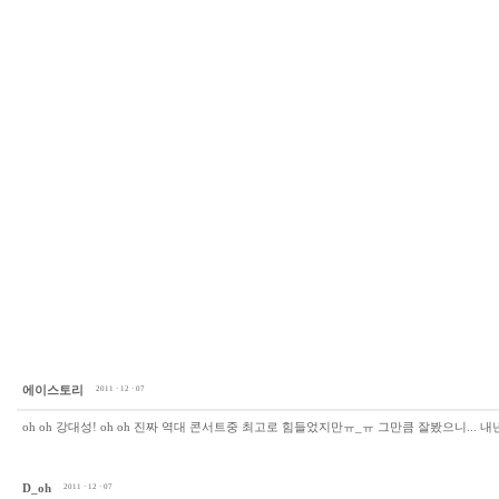
에이스토리
2011 · 12 · 07
oh oh 강대성! oh oh 진짜 역대 콘서트중 최고로 힘들었지만ㅠ_ㅠ 그만큼 잘봤으니... 내년
D_oh
2011 · 12 · 07