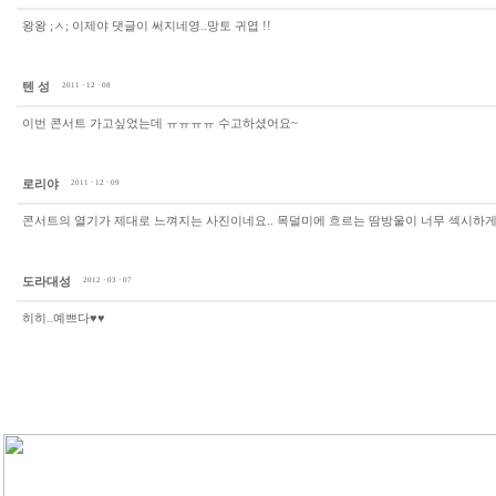
왕왕 ;ㅅ; 이제야 댓글이 써지네영..망토 귀엽 !!
텐 성
2011 · 12 · 08
이번 콘서트 가고싶었는데 ㅠㅠㅠㅠ 수고하셨어요~
로리야
2011 · 12 · 09
콘서트의 열기가 제대로 느껴지는 사진이네요.. 목덜미에 흐르는 땀방울이 너무 섹시하게 느
도라대성
2012 · 03 · 07
히히..예쁘다♥♥