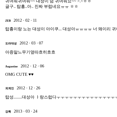
귀여워귀여워~~ 대성이 넘 귀여워요~~ >.<ㅎㅎ
글구.. 탑횽..아.. 진짜 부럽네요ㅠㅠ ㅎㅎ
2012 · 02 · 11
ZEB
탑횽이랑 노는 대성이 아이쿠... 대성아ㅠㅠㅠㅠ 너 왜이리 
2012 · 03 · 07
도라대성
아증말느무기옆따흐히흐흐
2012 · 12 · 06
Augustine
OMG CUTE ♥♥
2012 · 12 · 26
외계인
탑성........대성아 ㅏ랑스럽다ㅜㅜㅜㅜㅜㅜㅜㅜㅜㅜㅜㅜ
2013 · 03 · 24
강폭